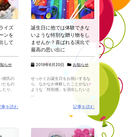
ライズ
誕生日に他では体験できな
ーンを
いような特別な贈り物をし
出して
ませんか？喜ばれる演出で
最高の思い出に
お知らせ
2019年6月20日
お知らせ
い彼氏の
せっかくお誕生日をお祝いするな
いたもの
ら、なかなか体験したことがない
したり、
ような「特別感」を演出したいと
...
記事を読む
記事を読む