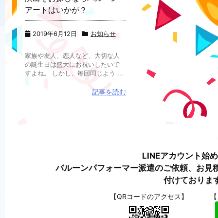
アートはいかが？
2019年6月12日
お知らせ
家族や友人、恋人など、大切な人
の誕生日は盛大にお祝いしたいで
すよね。 しかし、毎回同じよう ...
記事を読む
LINEアカウント始
バルーンパフォーマー派遣のご依頼、お見積
付けておりま
【QRコードのアクセス】
【