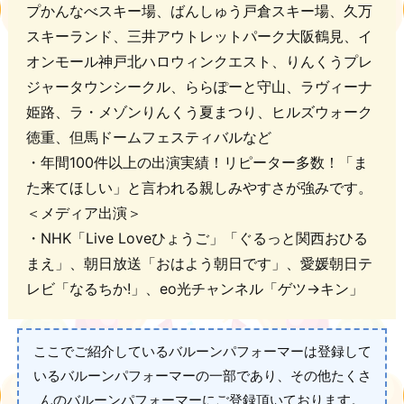
プかんなべスキー場、ばんしゅう戸倉スキー場、久万
スキーランド、三井アウトレットパーク大阪鶴見、イ
オンモール神戸北ハロウィンクエスト、りんくうプレ
ジャータウンシークル、ららぽーと守山、ラヴィーナ
姫路、ラ・メゾンりんくう夏まつり、ヒルズウォーク
徳重、但馬ドームフェスティバルなど
・年間100件以上の出演実績！リピーター多数！「ま
た来てほしい」と言われる親しみやすさが強みです。
＜メディア出演＞
・NHK「Live Loveひょうご」「ぐるっと関西おひる
まえ」、朝日放送「おはよう朝日です」、愛媛朝日テ
レビ「なるちか!」、eo光チャンネル「ゲツ→キン」
ここでご紹介しているバルーンパフォーマーは登録して
いるバルーンパフォーマーの一部であり、その他たくさ
んのバルーンパフォーマーにご登録頂いております。