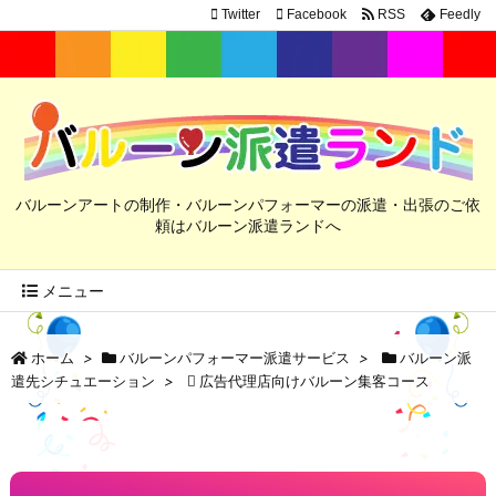
Twitter
Facebook
RSS
Feedly
バルーンアートの制作・バルーンパフォーマーの派遣・出張のご依
頼はバルーン派遣ランドへ
メニュー
ホーム
>
バルーンパフォーマー派遣サービス
>
バルーン派
遣先シチュエーション
>
広告代理店向けバルーン集客コース