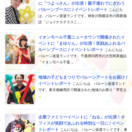
に「つよっさん」が出演！親子連れでにぎわう
バルーンブースに / イベントレポート
こんにち
は、バルーン派遣ランドです。神奈川県横浜市の商業施
設「ジョイナステラス二 ...
イオンモール千葉ニュータウンで開催されたイ
ベントに「まゆりん」が出演！笑顔あふれるバ
ルーンブースに / イベントレポート
こんにちは、
バルーン派遣ランドです。千葉県印西市の大型商業施設
「イオンモール千葉 ...
地域の子どもまつりでバルーンアートをお届け /
イベントレポート
こんにちは、バルーン派遣ランド
です。東京都練馬区で開催された地域のお祭り「早宮ま
...
企業ファミリーイベントに「ねる」が出演！オ
フィスが笑顔であふれる特別な一日に / イベン
トレポート
こんにちは、バルーン派遣ランドです。東