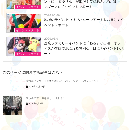
ントに「まゆりん」が出演！笑顔あふれるバルー
ンブースに / イベントレポート
イベントレポート
2026.06.06
地域の子どもまつりでバルーンアートをお届け / イ
ベントレポート
イベントレポート
2026.06.01
企業ファミリーイベントに「ねる」が出演！オフ
ィスが笑顔であふれる特別な一日に / イベントレポ
ート
イベントレポート
このページに関連する記事はこちら
展示会アンケート回答のお礼に！バルーンアートのプレゼント
2019年10月15日
展示会のブースを盛り上げよう！
2018年9月7日