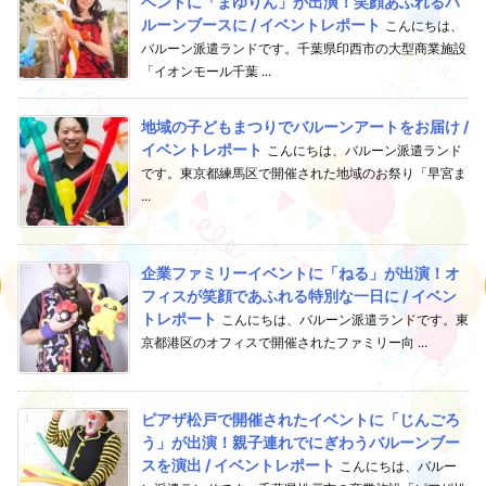
ベントに「まゆりん」が出演！笑顔あふれるバ
ルーンブースに / イベントレポート
こんにちは、
バルーン派遣ランドです。千葉県印西市の大型商業施設
「イオンモール千葉 ...
地域の子どもまつりでバルーンアートをお届け /
イベントレポート
こんにちは、バルーン派遣ランド
です。東京都練馬区で開催された地域のお祭り「早宮ま
...
企業ファミリーイベントに「ねる」が出演！オ
フィスが笑顔であふれる特別な一日に / イベン
トレポート
こんにちは、バルーン派遣ランドです。東
京都港区のオフィスで開催されたファミリー向 ...
ピアザ松戸で開催されたイベントに「じんごろ
う」が出演！親子連れでにぎわうバルーンブー
スを演出 / イベントレポート
こんにちは、バルー