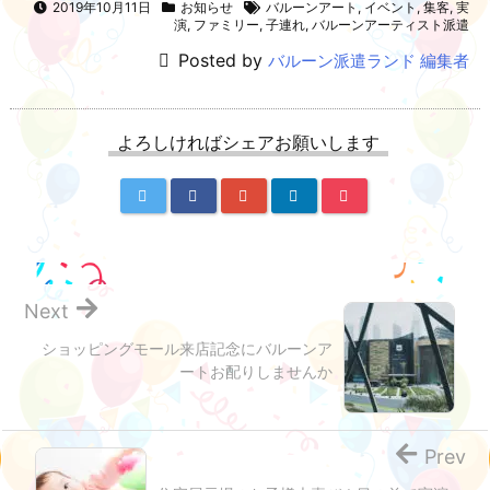
2019年10月11日
お知らせ
バルーンアート
,
イベント
,
集客
,
実
演
,
ファミリー
,
子連れ
,
バルーンアーティスト派遣
Posted by
バルーン派遣ランド 編集者
よろしければシェアお願いします
Next
ショッピングモール来店記念にバルーンア
ートお配りしませんか
Prev