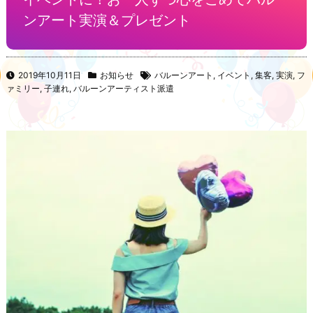
ンアート実演＆プレゼント
2019年10月11日
お知らせ
バルーンアート
,
イベント
,
集客
,
実演
,
フ
ァミリー
,
子連れ
,
バルーンアーティスト派遣