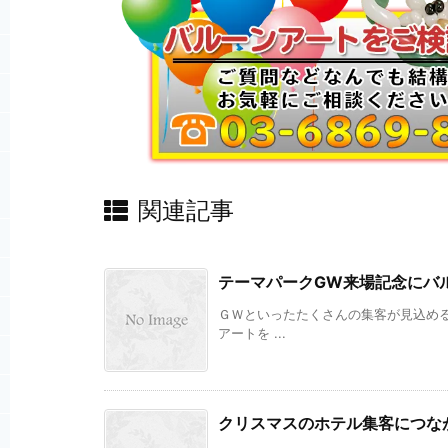
関連記事
テーマパークGW来場記念にバ
ＧＷといったたくさんの集客が見込め
アートを ...
クリスマスのホテル集客につな