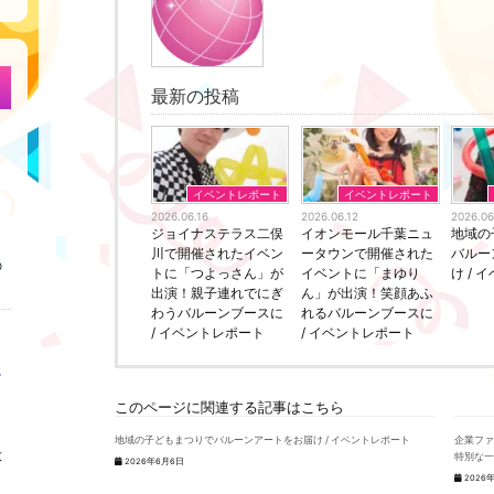
最新の投稿
イベントレポート
イベントレポート
2026.06.16
2026.06.12
2026.06
ジョイナステラス二俣
イオンモール千葉ニュ
地域の
川で開催されたイベン
ータウンで開催された
バルー
の
トに「つよっさん」が
イベントに「まゆり
け /
出演！親子連れでにぎ
ん」が出演！笑顔あふ
わうバルーンブースに
れるバルーンブースに
/ イベントレポート
/ イベントレポート
このページに関連する記事はこちら
地域の子どもまつりでバルーンアートをお届け / イベントレポート
企業フ
大
特別な一
2026年6月6日
2026