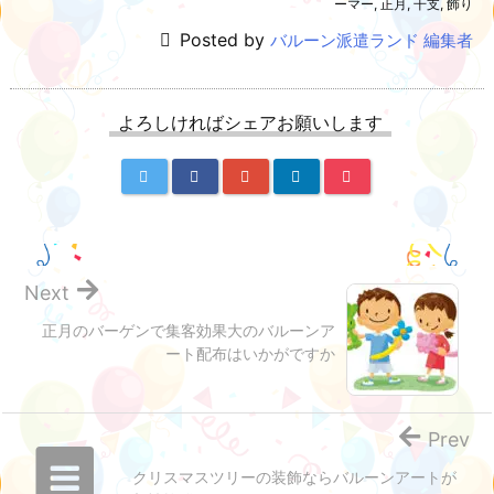
ーマー
,
正月
,
干支
,
飾り
Posted by
バルーン派遣ランド 編集者
よろしければシェアお願いします
Next
正月のバーゲンで集客効果大のバルーンア
ート配布はいかがですか
Prev
クリスマスツリーの装飾ならバルーンアートが