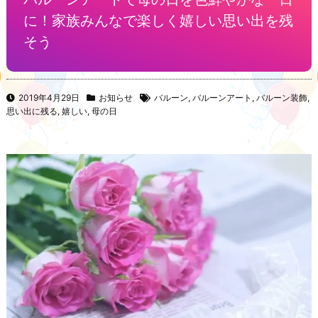
に！家族みんなで楽しく嬉しい思い出を残
そう
2019年4月29日
お知らせ
バルーン
,
バルーンアート
,
バルーン装飾
,
思い出に残る
,
嬉しい
,
母の日