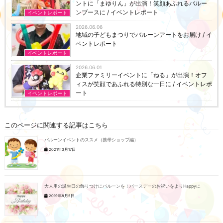
ントに「まゆりん」が出演！笑顔あふれるバルー
ンブースに / イベントレポート
イベントレポート
2026.06.06
地域の子どもまつりでバルーンアートをお届け / イ
ベントレポート
イベントレポート
2026.06.01
企業ファミリーイベントに「ねる」が出演！オフ
ィスが笑顔であふれる特別な一日に / イベントレポ
ート
イベントレポート
このページに関連する記事はこちら
バルーンイベントのススメ（携帯ショップ編）
2021年3月17日
大人用の誕生日の飾りつけにバルーンを！バースデーのお祝いをよりHappyに
2019年8月5日